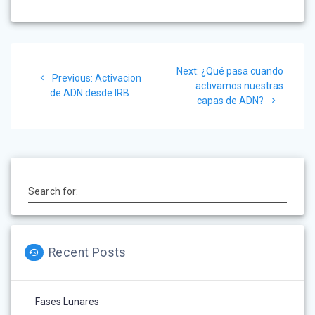
Post
Next:
Next
¿Qué pasa cuando
navigation
Previous:
Previous
Activacion
activamos nuestras
post:
de ADN desde IRB
post:
capas de ADN?
Search for:
Recent Posts
Fases Lunares